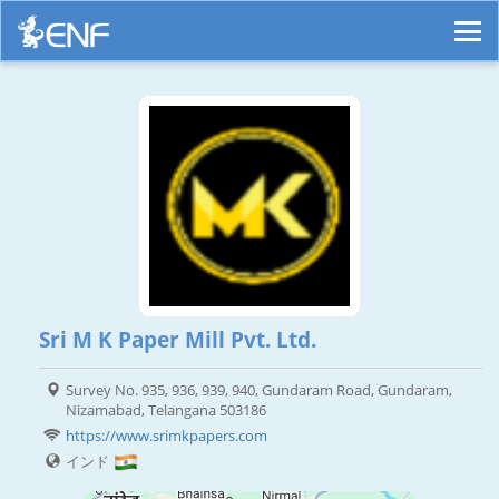
Sri M K Paper Mill Pvt. Ltd.
Survey No. 935, 936, 939, 940, Gundaram Road, Gundaram,
Nizamabad, Telangana 503186
https://www.srimkpapers.com
インド