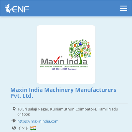
Maxin India Machinery Manufacturers
Pvt. Ltd.
10 Sri Balaji Nagar, Kuniamuthur, Coimbatore, Tamil Nadu
641008
https://maxinindia.com
インド