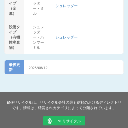
イプ
ッダ
シュレッダー
（金
ー・ミ
属）
ル
設備タ
シュレ
イプ
ッダ
（有機
ー・ハ
シュレッダー
性廃棄
ンマー
物）
ミル
最後更
2025/08/12
新
ENFリサイクルは、リサイクル会社の最も信頼のおけるディレクトリ
です。情報は、確認されカテゴリによって分類されています。
ENFリサイクル