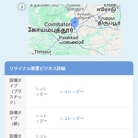
リサイクル装置ビジネス詳細
設備タ
イプ
シュレ
（プラ
シュレッダー
ッダー
スチッ
ク）
設備タ
シュレ
イプ
シュレッダー
ッダー
（紙）
設備タ
シュレ