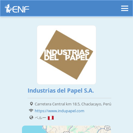
Industrias del Papel S.A.
Carretera Central km 18.5, Chaclacayo, Perú
https://www.indupapel.com
ペルー