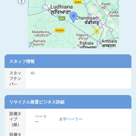
スタッフ情報
スタッ
40
フナン
バ―
リサイクル装置ビジネス詳細
設備タ
ベーラ
イプ
水平ベーラー
ー
（紙）
設備タ