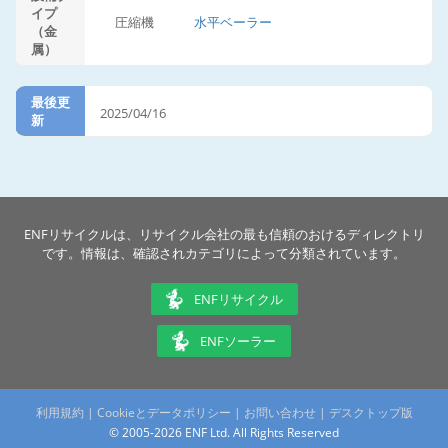
イプ
圧縮機
水平ベーラー
（金
属）
最後更
2025/04/16
新
ENFリサイクルは、リサイクル会社の最も信頼のおけるディレクトリ
です。情報は、確認されカテゴリによって分類されています。
ENFリサイクル
ENFソーラー
利用規約
|
Cookieとデータポリシー
|
お問い合わせ
|
デスクトップ版
© 2005-2026 ENF Ltd. All Rights Reserved