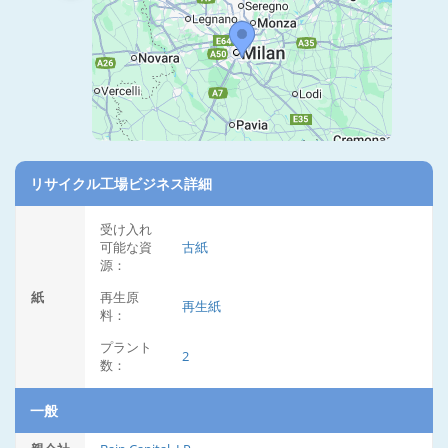
リサイクル工場ビジネス詳細
受け入れ
可能な資
古紙
源：
紙
再生原
再生紙
料：
プラント
2
数：
一般