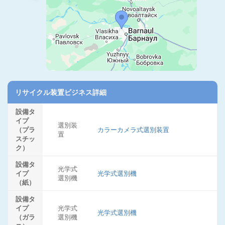
リサイクル装置ビジネス詳細
設備タ
イプ
選別装
（プラ
カラーカメラ式選別装置
置
スチッ
ク）
設備タ
光学式
イプ
光学式選別機
選別機
（紙）
設備タ
イプ
光学式
光学式選別機
（ガラ
選別機