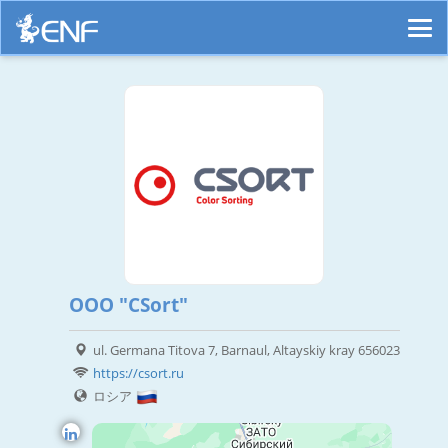
OOO "CSort"
ul. Germana Titova 7, Barnaul, Altayskiy kray 656023
https://csort.ru
ロシア