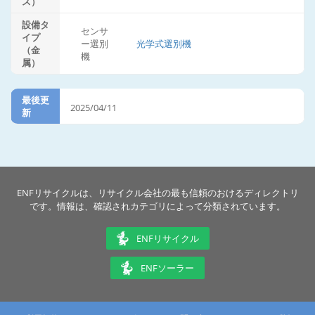
ス）
設備タ
センサ
イプ
ー選別
光学式選別機
（金
機
属）
最後更
2025/04/11
新
ENFリサイクルは、リサイクル会社の最も信頼のおけるディレクトリ
です。情報は、確認されカテゴリによって分類されています。
ENFリサイクル
ENFソーラー