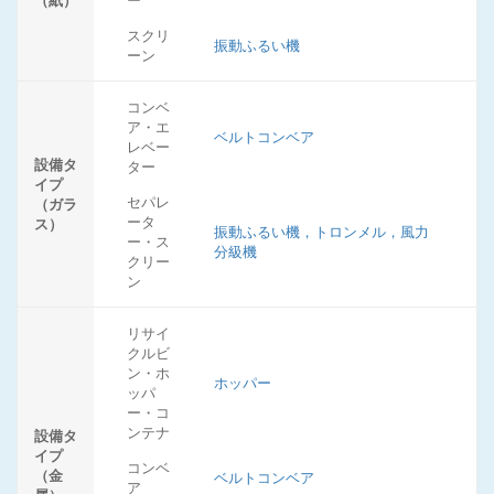
（紙）
ー
スクリ
振動ふるい機
ーン
コンベ
ア・エ
ベルトコンベア
レベー
設備タ
ター
イプ
セパレ
（ガラ
ータ
ス）
振動ふるい機，トロンメル，風力
ー・ス
分級機
クリー
ン
リサイ
クルビ
ン・ホ
ホッパー
ッパ
ー・コ
ンテナ
設備タ
イプ
コンベ
（金
ベルトコンベア
ア