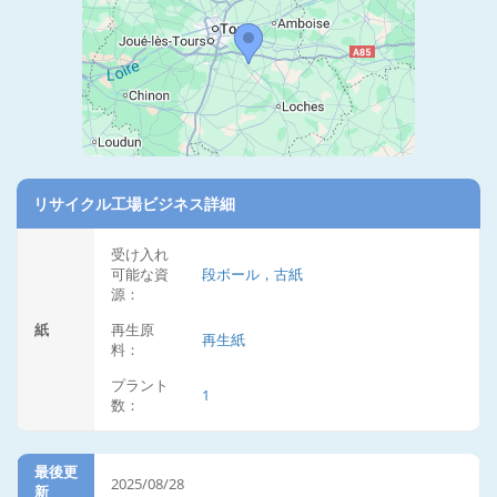
リサイクル工場ビジネス詳細
受け入れ
可能な資
段ボール，古紙
源：
紙
再生原
再生紙
料：
プラント
1
数：
最後更
2025/08/28
新