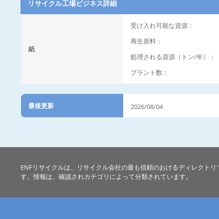
リサイクル工場ビジネス詳細
受け入れ可能な資源：
再生原料：
紙
処理される資源（トン/年）：
プラント数：
最後更新
2026/08/04
ENFリサイクルは、リサイクル会社の最も信頼のおけるディレクトリ
す。情報は、確認されカテゴリによって分類されています。