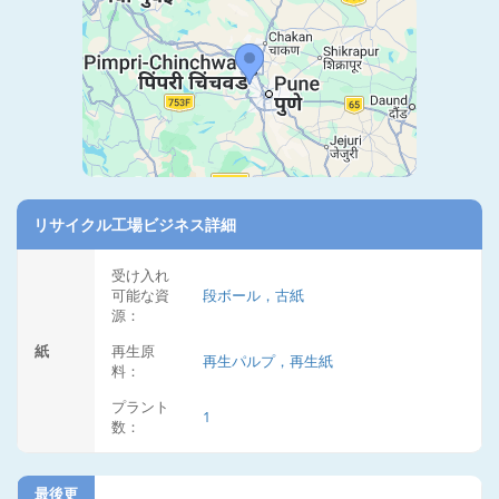
リサイクル工場ビジネス詳細
受け入れ
可能な資
段ボール，古紙
源：
紙
再生原
再生パルプ，再生紙
料：
プラント
1
数：
最後更