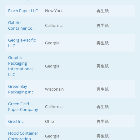
Finch Paper LLC
New York
再生紙
Gabriel
California
再生紙
Container Co.
Georgia-Pacific
Georgia
再生紙
LLC
Graphic
Packaging
Georgia
再生紙
International,
LLC
Green Bay
Wisconsin
再生紙
Packaging Inc.
Green Field
California
再生紙
Paper Company
Greif Inc.
Ohio
再生紙
Hood Container
Georgia
再生紙
Corporation