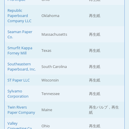
Republic
Paperboard
Oklahoma
再生紙
Company LLC
Seaman Paper
Massachusetts
再生紙
Co.
Smurfit Kappa
Texas
再生紙
Forney Mill
Southeastern
South Carolina
再生紙
Paperboard, Inc.
ST Paper LLC
Wisconsin
再生紙
Sylvamo
Tennessee
再生紙
Corporation
Twin Rivers
再生パルプ，再生
Maine
Paper Company
紙
Valley
Ohio
再生紙
Converting Co.