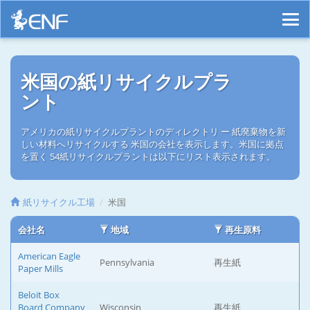
米国の紙リサイクルプラ
ント
アメリカの紙リサイクルプラントのディレクトリ ー 紙廃棄物を新
しい材料へリサイクルする 米国の会社を表示します。米国に拠点
を置く 54紙リサイクルプラントは以下にリスト表示されます。
紙リサイクル工場
米国
会社名
地域
再生原料
American Eagle
Pennsylvania
再生紙
Paper Mills
Beloit Box
Board Company
Wisconsin
再生紙