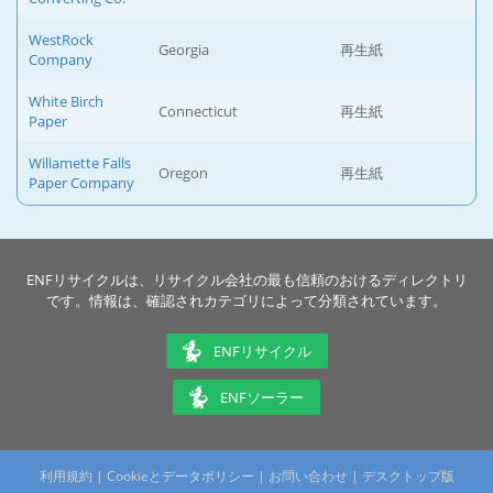
WestRock
Georgia
再生紙
Company
White Birch
Connecticut
再生紙
Paper
Willamette Falls
Oregon
再生紙
Paper Company
ENFリサイクルは、リサイクル会社の最も信頼のおけるディレクトリ
です。情報は、確認されカテゴリによって分類されています。
ENFリサイクル
ENFソーラー
利用規約
|
Cookieとデータポリシー
|
お問い合わせ
|
デスクトップ版