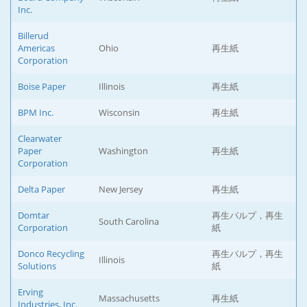
Inc.
Billerud
Americas
Ohio
再生紙
Corporation
Boise Paper
Illinois
再生紙
BPM Inc.
Wisconsin
再生紙
Clearwater
Paper
Washington
再生紙
Corporation
Delta Paper
New Jersey
再生紙
Domtar
再生パルプ，再生
South Carolina
Corporation
紙
Donco Recycling
再生パルプ，再生
Illinois
Solutions
紙
Erving
Massachusetts
再生紙
Industries, Inc.