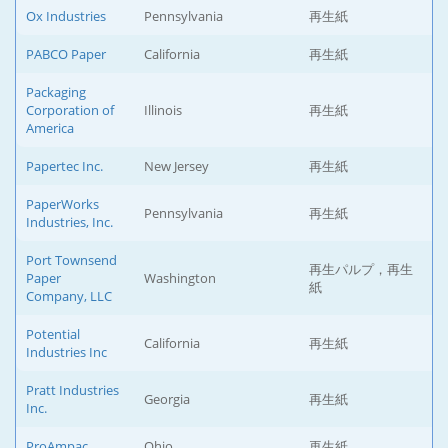
Ox Industries
Pennsylvania
再生紙
PABCO Paper
California
再生紙
Packaging
Corporation of
Illinois
再生紙
America
Papertec Inc.
New Jersey
再生紙
PaperWorks
Pennsylvania
再生紙
Industries, Inc.
Port Townsend
再生パルプ，再生
Paper
Washington
紙
Company, LLC
Potential
California
再生紙
Industries Inc
Pratt Industries
Georgia
再生紙
Inc.
ProAmpac
Ohio
再生紙