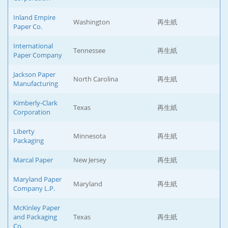
Inland Empire
Washington
再生紙
Paper Co.
International
Tennessee
再生紙
Paper Company
Jackson Paper
North Carolina
再生紙
Manufacturing
Kimberly-Clark
Texas
再生紙
Corporation
Liberty
Minnesota
再生紙
Packaging
Marcal Paper
New Jersey
再生紙
Maryland Paper
Maryland
再生紙
Company L.P.
McKinley Paper
and Packaging
Texas
再生紙
Co.