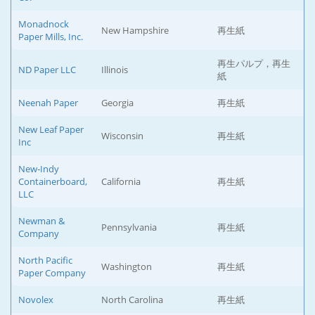
Monadnock
New Hampshire
再生紙
Paper Mills, Inc.
再生パルプ，再生
ND Paper LLC
Illinois
紙
Neenah Paper
Georgia
再生紙
New Leaf Paper
Wisconsin
再生紙
Inc
New-Indy
Containerboard,
California
再生紙
LLC
Newman &
Pennsylvania
再生紙
Company
North Pacific
Washington
再生紙
Paper Company
Novolex
North Carolina
再生紙