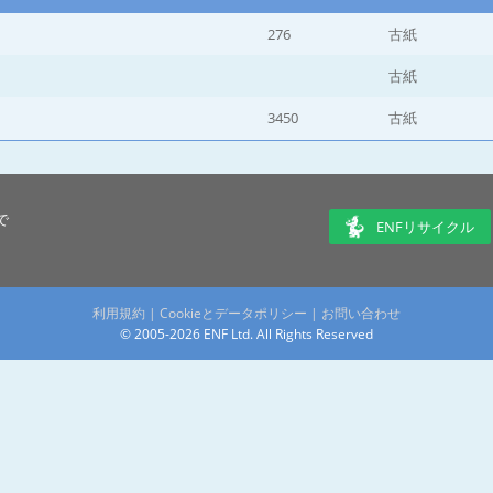
276
古紙
古紙
3450
古紙
で
ENFリサイクル
利用規約
|
Cookieとデータポリシー
|
お問い合わせ
© 2005-2026 ENF Ltd. All Rights Reserved