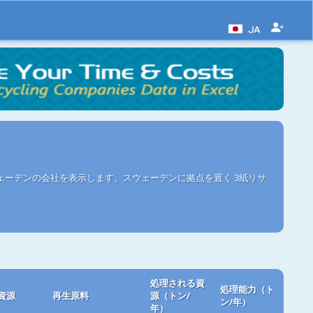
JA
ェーデンの会社を表示します。スウェーデンに拠点を置く 3紙リサ
処理される資
処理能力（ト
資源
再生原料
源（トン/
ン/年）
年）