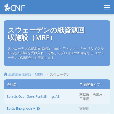
スウェーデンの紙資源回
収施設（MRF）
スゥエーデン紙資源回収施設（mrf）ディレクトリ ー リサイクル
可能な紙材料を受け入れ、分離してプロセスの準備をする スウェ
ーデンのMRF会社を表示します。
紙資源回収施設（MRF）
スウェーデン
会社名
顧客タイプ
家庭用，商業用，
Bollnäs Ovanåkers Renhållnings AB
工業用
Borås Energi och Miljö
家庭用