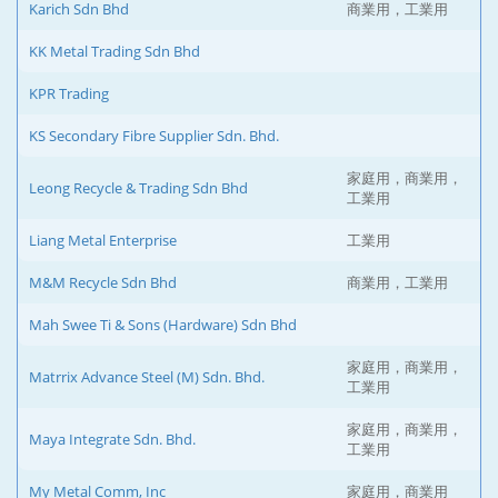
Karich Sdn Bhd
商業用，工業用
KK Metal Trading Sdn Bhd
KPR Trading
KS Secondary Fibre Supplier Sdn. Bhd.
家庭用，商業用，
Leong Recycle & Trading Sdn Bhd
工業用
Liang Metal Enterprise
工業用
M&M Recycle Sdn Bhd
商業用，工業用
Mah Swee Ti & Sons (Hardware) Sdn Bhd
家庭用，商業用，
Matrrix Advance Steel (M) Sdn. Bhd.
工業用
家庭用，商業用，
Maya Integrate Sdn. Bhd.
工業用
My Metal Comm, Inc
家庭用，商業用