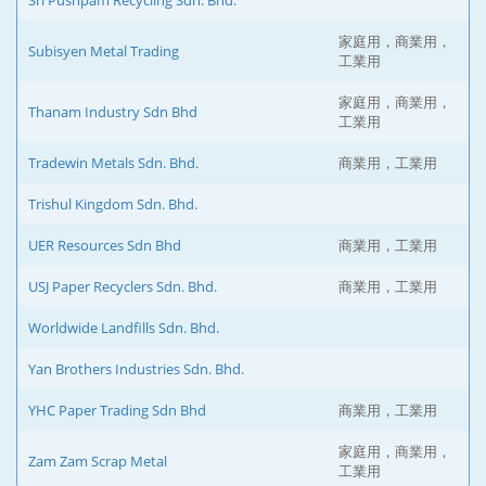
Sri Pushpam Recycling Sdn. Bhd.
家庭用，商業用，
Subisyen Metal Trading
工業用
家庭用，商業用，
Thanam Industry Sdn Bhd
工業用
Tradewin Metals Sdn. Bhd.
商業用，工業用
Trishul Kingdom Sdn. Bhd.
UER Resources Sdn Bhd
商業用，工業用
USJ Paper Recyclers Sdn. Bhd.
商業用，工業用
Worldwide Landfills Sdn. Bhd.
Yan Brothers Industries Sdn. Bhd.
YHC Paper Trading Sdn Bhd
商業用，工業用
家庭用，商業用，
Zam Zam Scrap Metal
工業用