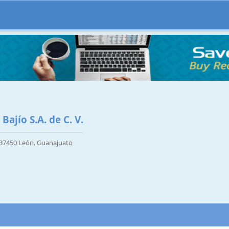
Bajío S.A. de C. V.
, 37450 León, Guanajuato