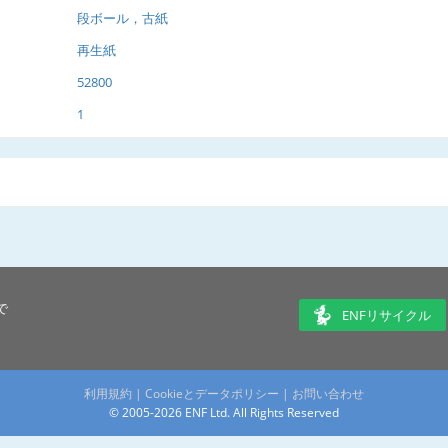
段ボール，古紙
再生紙
52800
1
で
ENFリサイクル
利用規約
|
Cookieとデータポリシー
|
お問い合わせ
© 2005-2026 ENF Ltd. All Rights Reserved