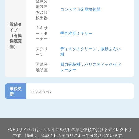
金属分
離装置
コンベア用金属探知器
および
検出器
設備タ
ミキサ
イプ
ー・タ
垂直堆肥ミキサー
（有機
ーナー
性廃棄
物）
スクリ
ディスクスクリーン，振動ふるい
ーン
機
固形分
風力分級機，バリスティックセパ
離装置
レーター
最後更
2025/01/17
新
ENFリサイクルは、リサイクル会社の最も信頼のおけるディレクトリ
です。情報は、確認されカテゴリによって分類されています。