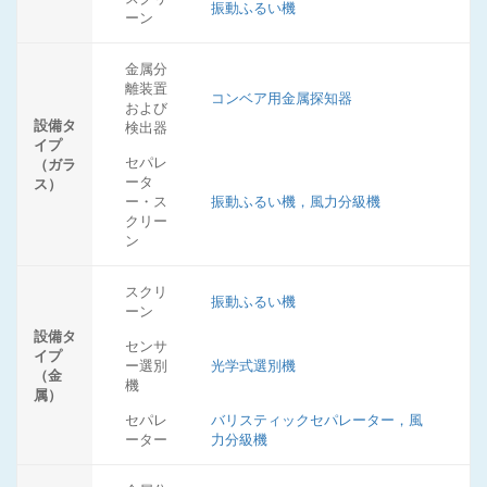
振動ふるい機
ーン
金属分
離装置
コンベア用金属探知器
および
設備タ
検出器
イプ
セパレ
（ガラ
ータ
ス）
ー・ス
振動ふるい機，風力分級機
クリー
ン
スクリ
振動ふるい機
ーン
設備タ
センサ
イプ
ー選別
光学式選別機
（金
機
属）
セパレ
バリスティックセパレーター，風
ーター
力分級機