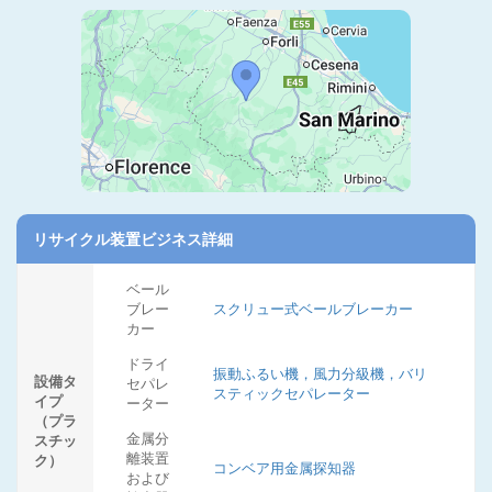
リサイクル装置ビジネス詳細
ベール
ブレー
スクリュー式ベールブレーカー
カー
ドライ
振動ふるい機，風力分級機，バリ
設備タ
セパレ
スティックセパレーター
イプ
ーター
（プラ
金属分
スチッ
離装置
ク）
コンベア用金属探知器
および