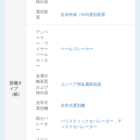
検出器
選別装
近赤外線（NIR)選別装置
置
アンベ
ーラ
ー・ワ
イヤー
ベールブレーカー
ベール
カッタ
ー
金属分
離装置
設備タ
コンベア用金属探知器
および
イプ
検出器
（紙）
光学式
光学式選別機
選別機
紙セパ
バリスティックセパレーター，デ
レータ
ィスクセパレーター
ー
スクリ