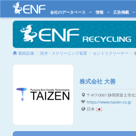
会社のデータベース
情報
広告掲載
製紙設備
洗浄・スクリーニング装置
セントリクリーナー
株式会社 大善
〒417-0061 静岡県富士市伝法
https://www.taizen-co.jp
日本