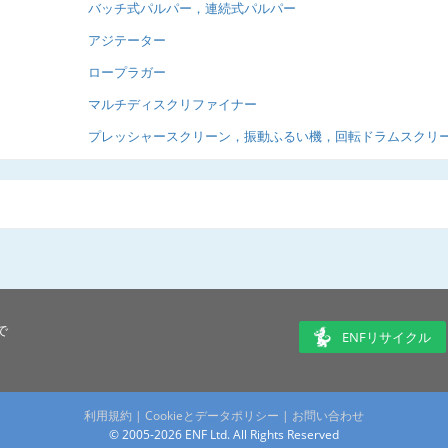
バッチ式パルパー，連続式パルパー
アジテーター
ロープラガー
マルチディスクリファイナー
プレッシャースクリーン，振動ふるい機，回転ドラムスクリ
で
ENFリサイクル
利用規約
|
Cookieとデータポリシー
|
お問い合わせ
© 2005-2026 ENF Ltd. All Rights Reserved